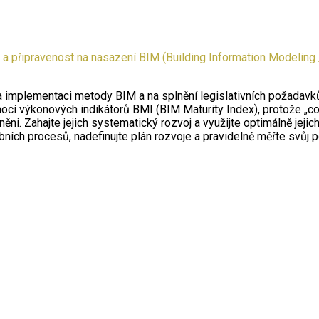
í a připravenost na nasazení BIM (Building Information Modeling
implementaci metody BIM a na splnění legislativních požadavků 
cí výkonových indikátorů BMI (BIM Maturity Index), protože „co 
ni. Zahajte jejich systematický rozvoj a využijte optimálně jejich
bních procesů, nadefinujte plán rozvoje a pravidelně měřte svůj 