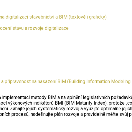
 digitalizaci stavebnictví a BIM (textově i graficky)
cení stavu a rozvoje digitalizace
í a připravenost na nasazení BIM (Building Information Modeling
implementaci metody BIM a na splnění legislativních požadavků 
cí výkonových indikátorů BMI (BIM Maturity Index), protože „co 
ni. Zahajte jejich systematický rozvoj a využijte optimálně jejich
bních procesů, nadefinujte plán rozvoje a pravidelně měřte svůj 