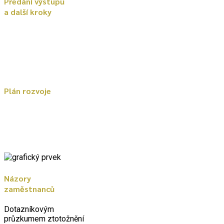
Předání výstupů
a další kroky
Plán rozvoje
Názory
zaměstnanců
Dotazníkovým
průzkumem ztotožnění