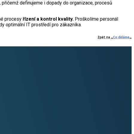
ie, přičemž definujeme i dopady do organizace, procesů
ané procesy
řízení a kontrol kvality.
Proškolíme personál
dy optimální IT prostředí pro zákazníka.
Zpět na „
Co děláme
„