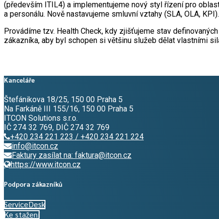
(především ITIL4) a implementujeme nový styl řízení pro oblast
a personálu. Nově nastavujeme smluvní vztahy (SLA, OLA, KPI).
Provádíme tzv. Health Check, kdy zjišťujeme stav definovanýc
zákazníka, aby byl schopen si většinu služeb dělat vlastními s
Kanceláře
Štefánikova 18/25, 150 00 Praha 5
Na Farkáně III 155/16, 150 00 Praha 5
ITCON Solutions s.r.o.
IČ 274 32 769, DIČ 274 32 769
+420 234 221 223 / +420 234 221 224
info@itcon.cz
Faktury zasílat na: faktura@itcon.cz
https://www.itcon.cz
Podpora zákazníků
ServiceDesk
Ke stažení