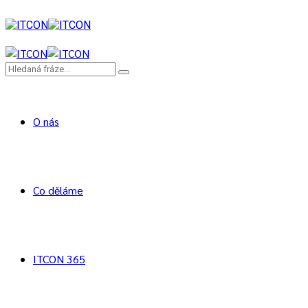
O nás
Co děláme
ITCON 365