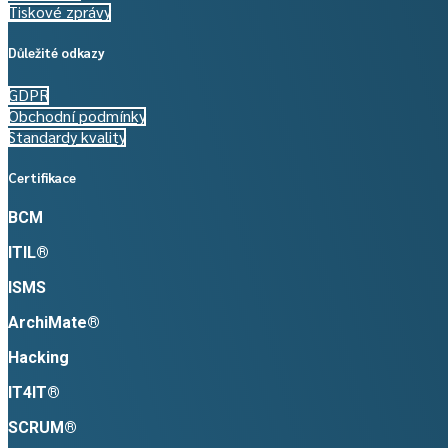
Tiskové zprávy
Důležité odkazy
GDPR
Obchodní podmínky
Standardy kvality
Certifikace
BCM
ITIL®
ISMS
ArchiMate®
Hacking
IT4IT®
SCRUM®