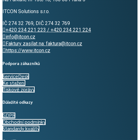
ITCON Solutions s.r.o.
IČ 274 32 769, DIČ 274 32 769
+420 234 221 223 / +420 234 221 224
info@itcon.cz
Faktury zasílat na: faktura@itcon.cz
https://www.itcon.cz
Podpora zákazníků
ServiceDesk
Ke stažení
Tiskové zprávy
Důležité odkazy
GDPR
Obchodní podmínky
Standardy kvality