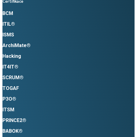
Certifikace
BCM
ITIL®
ISMS
ArchiMate®
Hacking
IT4IT®
SCRUM®
TOGAF
P3O®
ITSM
P
RINCE2®
BABOK®