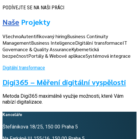
PODÍVEJTE SE NA NAŠI PRÁCI
Naše
Projekty
Všechno
Autentifikovaný hiring
Business Continuity
Management
Business Inteligence
Digitální transformace
IT
Governance & Quality Assurance
Kybernetická
bezpečnost
Portály & Webové aplikace
Systémová integrace
Digitální transformace
Digi365 – Měření digitální vyspělosti
Metoda Digi365 maximálně využije možnosti, které Vám
nabízí digitalizace.
Kanceláře
Štefánikova 18/25, 150 00 Praha 5
Na Farkáně III 155/16, 150 00 Praha 5