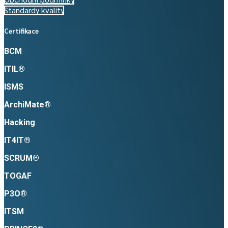
Standardy kvality
Certifikace
BCM
ITIL®
ISMS
ArchiMate®
Hacking
IT4IT®
SCRUM®
TOGAF
P3O®
ITSM