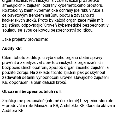
organizačních, technických a vzdělávacích prostředků
směřujících k zajištění ochrany kybernetického prostoru.
Rostoucí význam kybernetické ochrany jde ruku v ruce s
celosvětovým trendem nárůstu počtu a závažnosti
hackerských útoků. Proto by každá organizace měla mít
zajištěnou odpovídající úroveň kybernetické bezpečnosti v
souladu se svou celkovou bezpečnostní politikou.
Jaké projekty provádíme:
Audity KB:
Cílem tohoto auditu je u vybraného orgánu státní správy
prověřit a zanalyzovat stav technických a organizačních
bezpečnostních opatření, způsob organizačního zajištění a
použité zdroje. Na základě těchto zjištění pak poskytnout
zadavateli detailní vyhodnocení úrovně stávajícího zajištění
KB, doporučení a plán dalších kroků.
Obsazení bezpečnostních rolí:
Zajišťujeme personálně (interně či externě) bezpečnostní role
– především role Manažera KB, Architekta KB, Garanta aktiva a
Auditora KB.