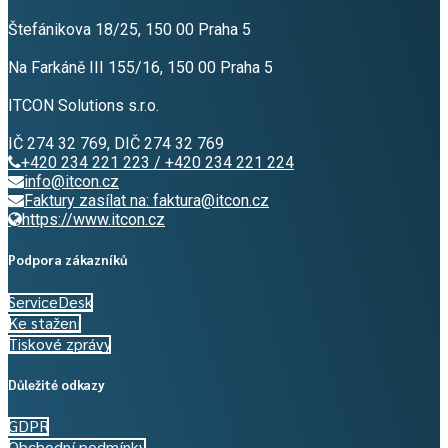
Štefánikova 18/25, 150 00 Praha 5
Na Farkáně III 155/16, 150 00 Praha 5
ITCON Solutions s.r.o.
IČ 274 32 769, DIČ 274 32 769
+420 234 221 223 / +420 234 221 224
info@itcon.cz
Faktury zasílat na: faktura@itcon.cz
https://www.itcon.cz
Podpora zákazníků
ServiceDesk
Ke stažení
Tiskové zprávy
Důležité odkazy
GDPR
Obchodní podmínky