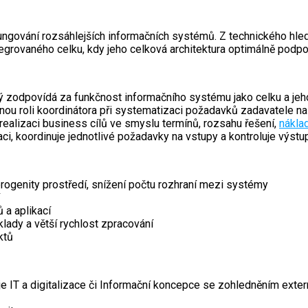
ungování rozsáhlejších informačních systémů. Z technického hled
egrovaného celku, kdy jeho celková architektura optimálně podp
 zodpovídá za funkčnost informačního systému jako celku a jeho 
u roli koordinátora při systematizaci požadavků zadavatele na v
í realizaci business cílů ve smyslu termínů, rozsahu řešení,
nákla
aci, koordinuje jednotlivé požadavky na vstupy a kontroluje výstu
terogenity prostředí, snížení počtu rozhraní mezi systémy
 a aplikací
klady a větší rychlost zpracování
ktů
je IT a digitalizace či Informační koncepce se zohledněním exter