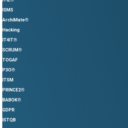
ISMS
ArchiMate®
Hacking
IT4IT®
SCRUM®
TOGAF
P3O®
ITSM
P
RINCE2®
BABOK®
GDPR
ISTQB