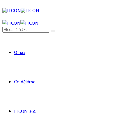
O nás
Co děláme
ITCON 365