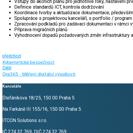
Vstupy do akčních plánů pro jednotlivé roky, nastavení prio
Definice standardů ICT, kontrola dodržování
Koordinace tvorby a aktualizace dokumentace, především v
Spolupráce s projektovou kanceláří, s portfolio / progr
Zpracování podkladů pro zadávací dokumentaci v rámci vý
Příprava migračních plánů
Vyhodnocení dopadů požadovaných změn infrastruktury 
předchozí
Kybernetická bezpečnost
Další
Digi365 - Měření digitální vyspělosti
Kanceláře
Štefánikova 18/25, 150 00 Praha 5
Na Farkáně III 155/16, 150 00 Praha 5
ITCON Solutions s.r.o.
IČ 274 32 769, DIČ 274 32 769