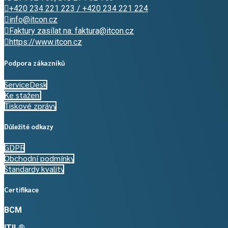
+420 234 221 223 / +420 234 221 224
info@itcon.cz
Faktury zasílat na: faktura@itcon.cz
https://www.itcon.cz
Podpora zákazníků
ServiceDesk
Ke stažení
Tiskové zprávy
Důležité odkazy
GDPR
Obchodní podmínky
Standardy kvality
Certifikace
BCM
ITIL®